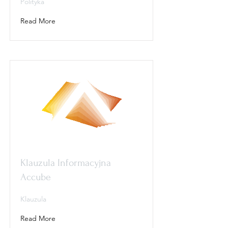
Polityka
Read More
Klauzula Informacyjna
Accube
Klauzula
Read More