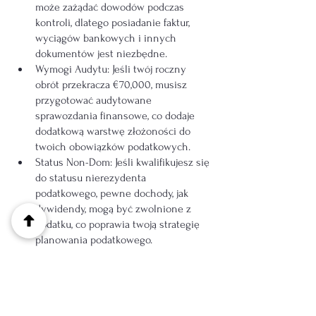
może zażądać dowodów podczas 
kontroli, dlatego posiadanie faktur, 
wyciągów bankowych i innych 
dokumentów jest niezbędne.
Wymogi Audytu: Jeśli twój roczny 
obrót przekracza €70,000, musisz 
przygotować audytowane 
sprawozdania finansowe, co dodaje 
dodatkową warstwę złożoności do 
twoich obowiązków podatkowych.
Status Non-Dom: Jeśli kwalifikujesz się 
do statusu nierezydenta 
podatkowego, pewne dochody, jak 
dywidendy, mogą być zwolnione z 
podatku, co poprawia twoją strategię 
planowania podatkowego.
Cypr oferuje freelancerom szeroki wachlarz 
odliczeń podatkowych mających na celu 
stworzenie sprzyjającego środowiska do 