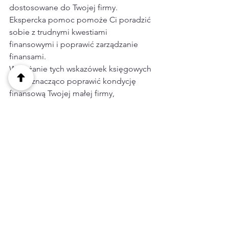
dostosowane do Twojej firmy. 
Ekspercka pomoc pomoże Ci poradzić 
sobie z trudnymi kwestiami 
finansowymi i poprawić zarządzanie 
finansami.
Wdrażanie tych wskazówek księgowych 
może znacząco poprawić kondycję 
finansową Twojej małej firmy, 
prowadząc do zwiększenia rentowności 
i wzrostu. Bądź proaktywny w 
zarządzaniu finansami i nie wahaj się 
skorzystać z profesjonalnej pomocy, 
gdy jest to potrzebne. Sukces 
finansowy Twojej firmy zależy od tego!
"Potrzebujesz profesjonalnej pomocy 
księgowej? Skontaktuj się z nami już 
dziś, aby uzyskać darmową konsultację 