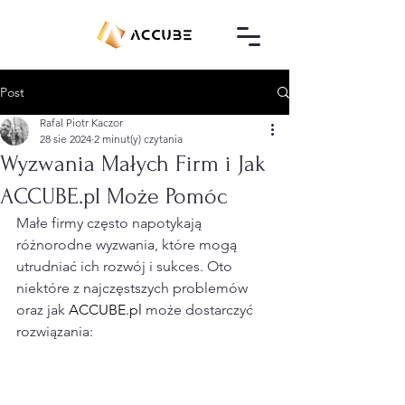
Post
Rafal Piotr Kaczor
28 sie 2024
2 minut(y) czytania
Wyzwania Małych Firm i Jak
ACCUBE.pl Może Pomóc
Małe firmy często napotykają 
różnorodne wyzwania, które mogą 
utrudniać ich rozwój i sukces. Oto 
niektóre z najczęstszych problemów 
oraz jak 
ACCUBE.pl
 może dostarczyć 
rozwiązania: