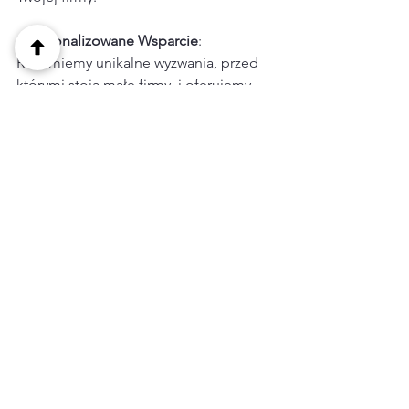
Spersonalizowane Wsparcie
: 
Rozumiemy unikalne wyzwania, przed 
którymi stoją małe firmy, i oferujemy 
spersonalizowane wsparcie, aby 
pomóc Ci pokonać te przeszkody i 
rozwijać się.
Współpracując z 
ACCUBE.pl
, możesz z 
pewnością i łatwością poruszać się po 
zawiłościach rozszerzania działalności 
na Cypr. Gotowy na kolejny krok? 
Skontaktuj się z nami już dziś, aby 
dowiedzieć się więcej o tym, jak 
możemy pomóc Twojej firmie odnieść 
sukces!