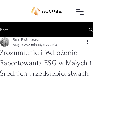
Post
Rafal Piotr Kaczor
6 sty 2025
3 minut(y) czytania
Zrozumienie i Wdrożenie
Raportowania ESG w Małych i
Średnich Przedsiębiorstwach