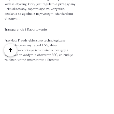
kodeks etyczny, który jest regularnie przeglądany 
i aktualizowany, zapewniając, że wszystkie 
działania są zgodne z najwyższymi standardami 
etycznymi.
Transparencja i Raportowanie:
Przykład: Przedsiębiorstwo technologiczne 
publikuje coroczny raport ESG, który 
szczegółowo opisuje ich działania, postępy i 
wyzwania w każdym z obszarów ESG, co buduje 
zaufanie wśród inwestorów i klientów.
Zarządzanie Ryzykiem:
Przykład: Producent sprzętu wprowadził komitet 
ds. ryzyka ESG, który regularnie ocenia 
potencjalne ryzyka związane z kwestiami 
środowiskowymi, społecznymi i zarządzania, 
proponując strategie ich minimalizacji.
Integracja Praktyk ESG