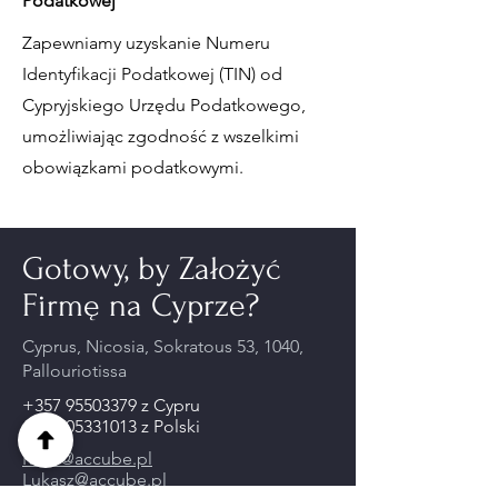
Podatkowej
Zapewniamy uzyskanie Numeru
Identyfikacji Podatkowej (TIN) od
Cypryjskiego Urzędu Podatkowego,
umożliwiając zgodność z wszelkimi
obowiązkami podatkowymi.
Gotowy, by Założyć
Firmę na Cyprze?
Cyprus, Nicosia, Sokratous 53, 1040,
Pallouriotissa
+357 95503379
z Cypru
+48 505331013
z Polski
Rafal@accube.pl
Lukasz@accube.pl