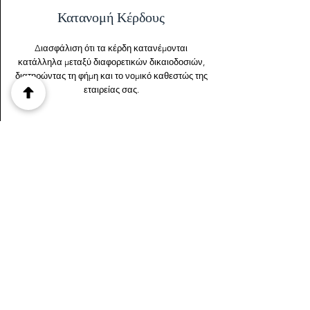
Κατανομή Κέρδους
Διασφάλιση ότι τα κέρδη κατανέμονται
κατάλληλα μεταξύ διαφορετικών δικαιοδοσιών,
διατηρώντας τη φήμη και το νομικό καθεστώς της
εταιρείας σας.
Ελαχιστοποίηση κινδύνου
Μειώστε τον κίνδυνο φορολογικών ελέγχων,
κυρώσεων ή προστίμων αποδεικνύοντας τη
συμμόρφωση.