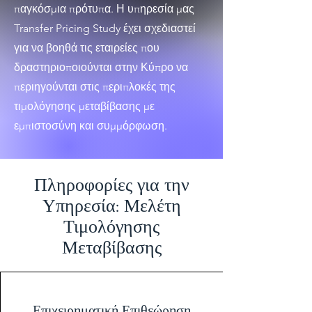
παγκόσμια πρότυπα. Η υπηρεσία μας
Transfer Pricing Study έχει σχεδιαστεί
για να βοηθά τις εταιρείες που
δραστηριοποιούνται στην Κύπρο να
περιηγούνται στις περιπλοκές της
τιμολόγησης μεταβίβασης με
εμπιστοσύνη και συμμόρφωση.
Πληροφορίες για την
Υπηρεσία: Μελέτη
Τιμολόγησης
Μεταβίβασης
Επιχειρηματική Επιθεώρηση