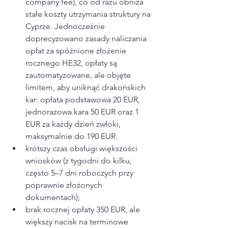
company fee), co od razu obniża 
stałe koszty utrzymania struktury na 
Cyprze. Jednocześnie 
doprecyzowano zasady naliczania 
opłat za spóźnione złożenie 
rocznego HE32, opłaty są 
zautomatyzowane, ale objęte 
limitem, aby uniknąć drakońskich 
kar: opłata podstawowa 20 EUR, 
jednorazowa kara 50 EUR oraz 1 
EUR za każdy dzień zwłoki, 
maksymalnie do 190 EUR​.
krótszy czas obsługi większości 
wniosków (z tygodni do kilku, 
często 5–7 dni roboczych przy 
poprawnie złożonych 
dokumentach);
brak rocznej opłaty 350 EUR, ale 
większy nacisk na terminowe 