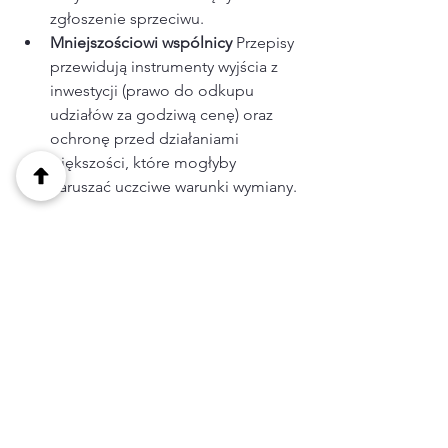
zgłoszenie sprzeciwu​.
Mniejszościowi wspólnicy 
Przepisy 
przewidują instrumenty wyjścia z 
inwestycji (prawo do odkupu 
udziałów za godziwą cenę) oraz 
ochronę przed działaniami 
większości, które mogłyby 
naruszać uczciwe warunki wymiany.​
Takie zabezpieczenia podnoszą 
przewidywalność procesu dla banków, 
inwestorów i audytorów.
5. Co to oznacza dla 
klientów ACCUBE?
Z perspektywy planowania struktur 
międzynarodowych najważniejsze są 