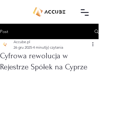
Post
Accube.pl
26 gru 2025
4 minut(y) czytania
Cyfrowa rewolucja w
Rejestrze Spółek na Cyprze