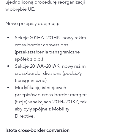
ujednoliconą procedurę reorganizacji 
w obrębie UE.​
Nowe przepisy obejmują:
Sekcje 201HA–201HK  nowy reżim 
cross‑border conversions 
(przekształcenia transgraniczne 
spółek z o.o.)​
Sekcje 201ΛΑ–201ΛΚ  nowy reżim 
cross‑border divisions (podziały 
transgraniczne)​
Modyfikację istniejących 
przepisów o cross‑border mergers 
(fuzje) w sekcjach 201Θ–201KZ, tak 
aby były spójne z Mobility 
Directive.​
Istota cross‑border conversion