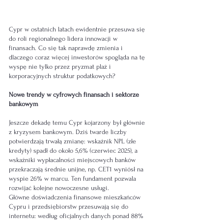
Cypr w ostatnich latach ewidentnie przesuwa się 
do roli regionalnego lidera innowacji w 
finansach. Co się tak naprawdę zmienia i 
dlaczego coraz więcej inwestorów spogląda na tę 
wyspę nie tylko przez pryzmat plaż i 
korporacyjnych struktur podatkowych?
Nowe trendy w cyfrowych finansach i sektorze 
bankowym
Jeszcze dekadę temu Cypr kojarzony był głównie 
z kryzysem bankowym. Dziś twarde liczby 
potwierdzają trwałą zmianę: wskaźnik NPL (złe 
kredyty) spadł do około 5,6% (czerwiec 2025), a 
wskaźniki wypłacalności miejscowych banków 
przekraczają średnie unijne, np. CET1 wyniósł na 
wyspie 26% w marcu. Ten fundament pozwala 
rozwijać kolejne nowoczesne usługi.
Główne doświadczenia finansowe mieszkańców 
Cypru i przedsiębiorstw przesuwają się do 
internetu: według oficjalnych danych ponad 88% 