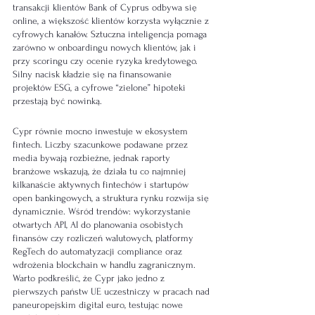
transakcji klientów Bank of Cyprus odbywa się 
online, a większość klientów korzysta wyłącznie z 
cyfrowych kanałów. Sztuczna inteligencja pomaga 
zarówno w onboardingu nowych klientów, jak i 
przy scoringu czy ocenie ryzyka kredytowego. 
Silny nacisk kładzie się na finansowanie 
projektów ESG, a cyfrowe “zielone” hipoteki 
przestają być nowinką.
Cypr równie mocno inwestuje w ekosystem 
fintech. Liczby szacunkowe podawane przez 
media bywają rozbieżne, jednak raporty 
branżowe wskazują, że działa tu co najmniej 
kilkanaście aktywnych fintechów i startupów 
open bankingowych, a struktura rynku rozwija się 
dynamicznie. Wśród trendów: wykorzystanie 
otwartych API, AI do planowania osobistych 
finansów czy rozliczeń walutowych, platformy 
RegTech do automatyzacji compliance oraz 
wdrożenia blockchain w handlu zagranicznym. 
Warto podkreślić, że Cypr jako jedno z 
pierwszych państw UE uczestniczy w pracach nad 
paneuropejskim digital euro, testując nowe 