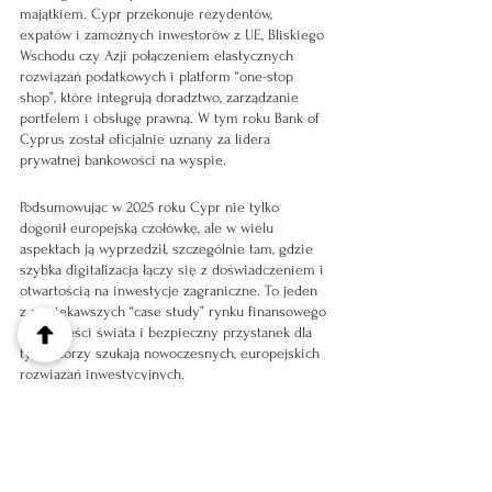
majątkiem. Cypr przekonuje rezydentów, 
expatów i zamożnych inwestorów z UE, Bliskiego 
Wschodu czy Azji połączeniem elastycznych 
rozwiązań podatkowych i platform “one-stop 
shop”, które integrują doradztwo, zarządzanie 
portfelem i obsługę prawną. W tym roku Bank of 
Cyprus został oficjalnie uznany za lidera 
prywatnej bankowości na wyspie.
Podsumowując w 2025 roku Cypr nie tylko 
dogonił europejską czołówkę, ale w wielu 
aspektach ją wyprzedził, szczególnie tam, gdzie 
szybka digitalizacja łączy się z doświadczeniem i 
otwartością na inwestycje zagraniczne. To jeden 
z najciekawszych “case study” rynku finansowego 
w tej części świata i bezpieczny przystanek dla 
tych, którzy szukają nowoczesnych, europejskich 
rozwiązań inwestycyjnych.