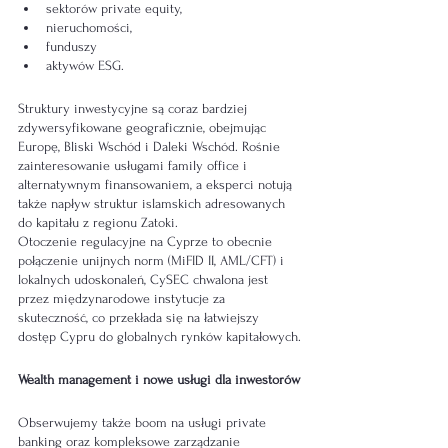
sektorów private equity,
nieruchomości,
funduszy
aktywów ESG.
Struktury inwestycyjne są coraz bardziej 
zdywersyfikowane geograficznie, obejmując 
Europę, Bliski Wschód i Daleki Wschód. Rośnie 
zainteresowanie usługami family office i 
alternatywnym finansowaniem, a eksperci notują 
także napływ struktur islamskich adresowanych 
do kapitału z regionu Zatoki.
Otoczenie regulacyjne na Cyprze to obecnie 
połączenie unijnych norm (MiFID II, AML/CFT) i 
lokalnych udoskonaleń, CySEC chwalona jest 
przez międzynarodowe instytucje za 
skuteczność, co przekłada się na łatwiejszy 
dostęp Cypru do globalnych rynków kapitałowych.
Wealth management i nowe usługi dla inwestorów
Obserwujemy także boom na usługi private 
banking oraz kompleksowe zarządzanie 