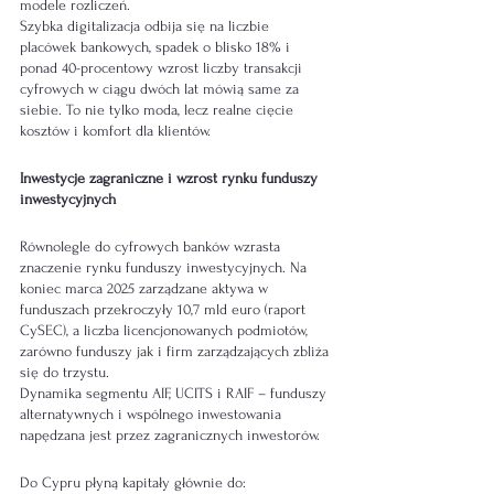
modele rozliczeń.
Szybka digitalizacja odbija się na liczbie 
placówek bankowych, spadek o blisko 18% i 
ponad 40-procentowy wzrost liczby transakcji 
cyfrowych w ciągu dwóch lat mówią same za 
siebie. To nie tylko moda, lecz realne cięcie 
kosztów i komfort dla klientów.
Inwestycje zagraniczne i wzrost rynku funduszy 
inwestycyjnych
Równolegle do cyfrowych banków wzrasta 
znaczenie rynku funduszy inwestycyjnych. Na 
koniec marca 2025 zarządzane aktywa w 
funduszach przekroczyły 10,7 mld euro (raport 
CySEC), a liczba licencjonowanych podmiotów, 
zarówno funduszy jak i firm zarządzających zbliża 
się do trzystu.
Dynamika segmentu AIF, UCITS i RAIF – funduszy 
alternatywnych i wspólnego inwestowania 
napędzana jest przez zagranicznych inwestorów. 
Do Cypru płyną kapitały głównie do: